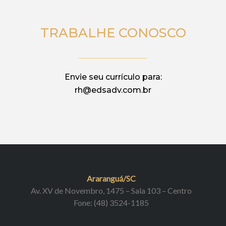
TRABALHE CONOSCO
Envie seu currículo para:
rh@edsadv.com.br
Araranguá/SC
Av. XV de Novembro, 1475 – Sala 103 – Centro
Fone: (48) 3524-1185