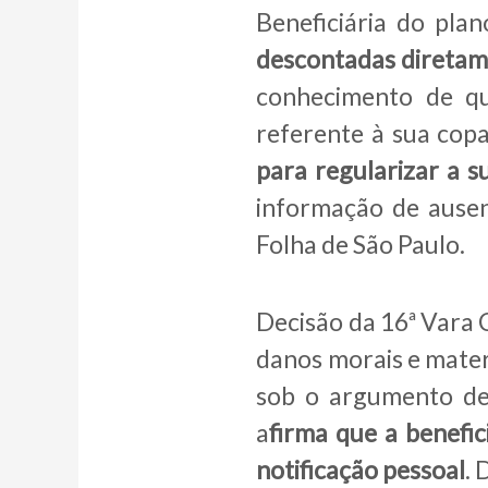
Beneficiária do pla
descontadas diretam
conhecimento de q
referente à sua cop
para regularizar a s
informação de ausen
Folha de São Paulo.
Decisão da 16ª Vara 
danos morais e materi
sob o argumento de 
a
firma que a benefici
notificação pessoal
. 