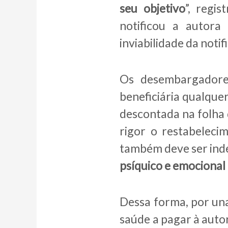
seu objetivo
”, regi
notificou a autora
inviabilidade da notif
Os desembargadore
beneficiária qualque
descontada na folha 
rigor o restabeleci
também deve ser inde
psíquico e emocional
Dessa forma, por un
saúde a pagar à autor