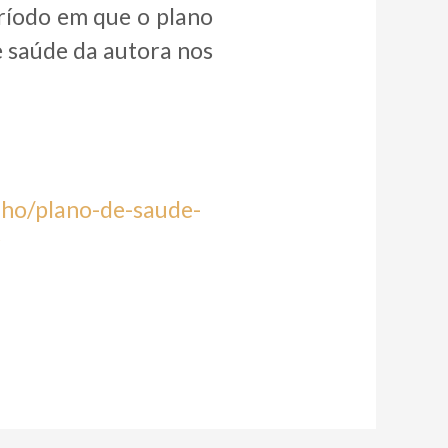
ríodo em que o plano
e saúde da autora nos
unho/plano-de-saude-
r