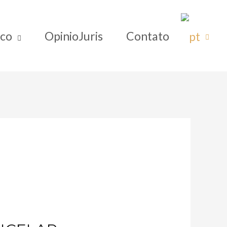
ico
OpinioJuris
Contato