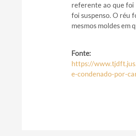
referente ao que fo
foi suspenso. O réu 
mesmos moldes em qu
Fonte:
https://www.tjdft.ju
e-condenado-por-ca