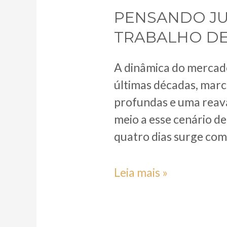
PENSANDO JU
TRABALHO DE
A dinâmica do mercad
últimas décadas, marc
profundas e uma reava
meio a esse cenário d
quatro dias surge com
PENSANDO
Leia mais »
JULIET
SHORE:
SOBRE