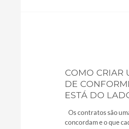
valor:
a
revolução
das
compras
públicas
sustentáveis.
COMO CRIAR 
DE CONFORMI
ESTÁ DO LADO
Os contratos são uma 
concordam e o que ca