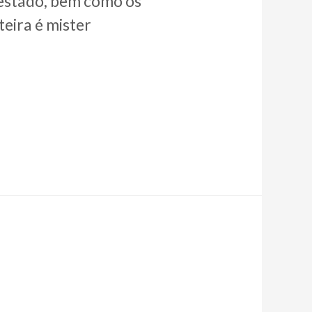
 estado, bem como os
teira é mister