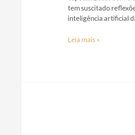
tem suscitado reflexõe
inteligência artificial 
OS
Leia mais »
LIMITES
BIOLÓGICOS
E
COGNITIVOS
DA
INTELIGÊNCIA
ARTIFICIAL