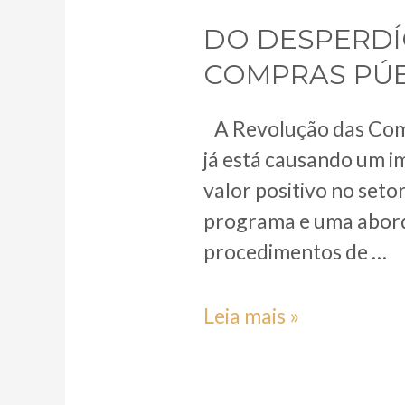
DA
DO DESPERDÍ
APLICAÇÃO
COMPRAS PÚB
DA
LEGISLAÇÃO
A Revolução das Comp
VIGENTE
já está causando um i
valor positivo no seto
programa e uma abord
procedimentos de …
Do
Leia mais »
desperdício
ao