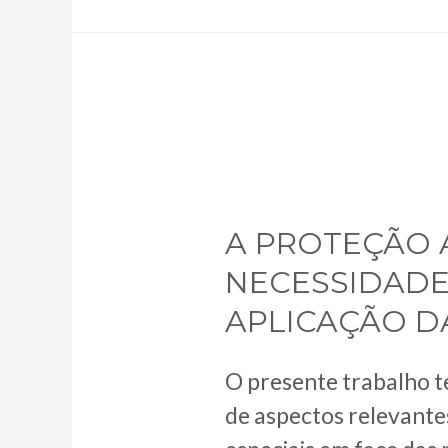
A
SEMANA
DE
TRABALHO
DE
QUATRO
DIAS.
A PROTEÇÃO
NECESSIDADES
APLICAÇÃO D
O presente trabalho 
de aspectos relevante