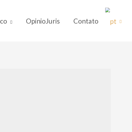
ico
OpinioJuris
Contato